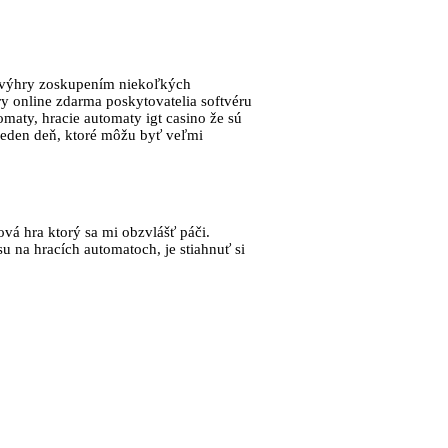
iť výhry zoskupením niekoľkých
y online zdarma poskytovatelia softvéru
maty, hracie automaty igt casino že sú
jeden deň, ktoré môžu byť veľmi
ová hra ktorý sa mi obzvlášť páči.
na hracích automatoch, je stiahnuť si