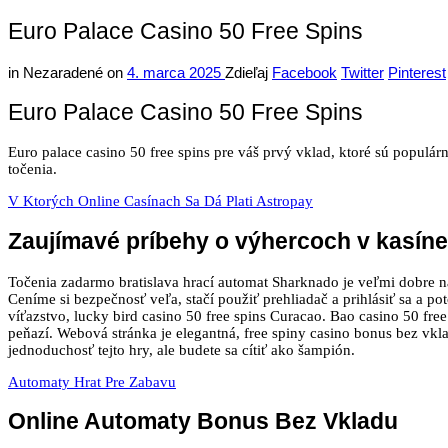
Euro Palace Casino 50 Free Spins
in
Nezaradené
on
4. marca 2025
Zdieľaj
Facebook
Twitter
Pinterest
Euro Palace Casino 50 Free Spins
Euro palace casino 50 free spins pre váš prvý vklad, ktoré sú populá
točenia.
V Ktorých Online Casínach Sa Dá Plati Astropay
Zaujímavé príbehy o výhercoch v kasíne
Točenia zadarmo bratislava hrací automat Sharknado je veľmi dobre n
Ceníme si bezpečnosť veľa, stačí použiť prehliadač a prihlásiť sa a p
víťazstvo, lucky bird casino 50 free spins Curacao. Bao casino 50 fre
peňazí. Webová stránka je elegantná, free spiny casino bonus bez vkl
jednoduchosť tejto hry, ale budete sa cítiť ako šampión.
Automaty Hrat Pre Zabavu
Online Automaty Bonus Bez Vkladu