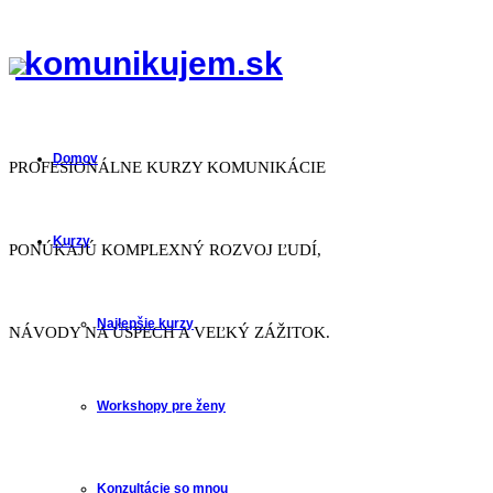
komunikujem.sk
komunikujem.sk
Domov
PROFESIONÁLNE KURZY KOMUNIKÁCIE
Kurzy
PONÚKAJÚ KOMPLEXNÝ ROZVOJ ĽUDÍ,
Najlepšie kurzy
NÁVODY NA ÚSPECH A VEĽKÝ ZÁŽITOK.
Workshopy pre ženy
Konzultácie so mnou