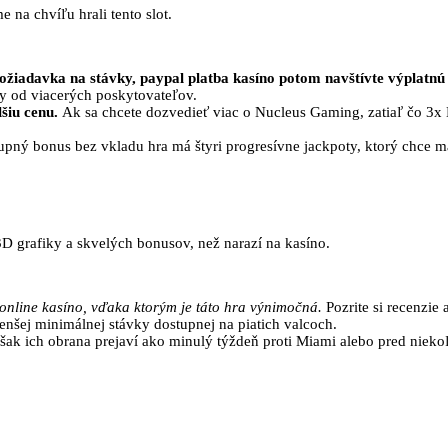
e na chvíľu hrali tento slot.
žiadavka na stávky, paypal platba kasíno potom navštívte výplatnú
hry od viacerých poskytovateľov.
lšiu cenu.
Ak sa chcete dozvedieť viac o Nucleus Gaming, zatiaľ čo 3
upný bonus bez vkladu hra má štyri progresívne jackpoty, ktorý chce 
3D grafiky a skvelých bonusov, než narazí na kasíno.
 online kasíno, vďaka ktorým je táto hra výnimočná.
Pozrite si recenzie
nšej minimálnej stávky dostupnej na piatich valcoch.
šak ich obrana prejaví ako minulý týždeň proti Miami alebo pred niekoľ