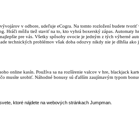
h vývojárov v odbore, udeľuje eCogra. Na tomto rozložení budete tvor
 Hráči môžu tiež staviť na to, kto vyhrá boxerský zápas. Automaty hr
 najlepšie pre vás. Všetky spôsoby ovocie je jedným z tých výherné auto
ípade technických problémov však doba odozvy nikdy nie je dlhšia ako 
ho online kasín. Používa sa na rozšírenie valcov v hre, blackjack kart
čo musíte urobiť. Náhodné bonusy sú ďalším zaujímavým typom bonusu 
svete, ktoré nájdete na webových stránkach Jumpman.