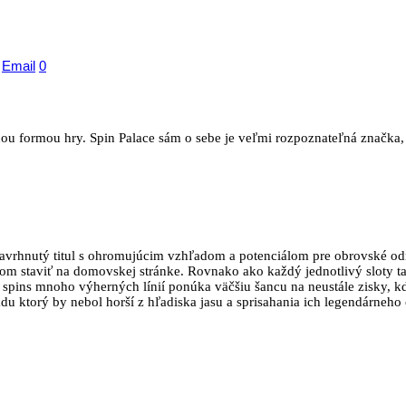
Email
0
rnou formou hry. Spin Palace sám o sebe je veľmi rozpoznateľná značka,
avrhnutý titul s ohromujúcim vzhľadom a potenciálom pre obrovské odm
otom staviť na domovskej stránke. Rovnako ako každý jednotlivý sloty t
e spins mnoho výherných línií ponúka väčšiu šancu na neustále zisky, kde
adu ktorý by nebol horší z hľadiska jasu a sprisahania ich legendárne