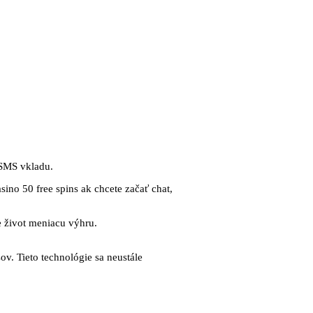
 SMS vkladu.
sino 50 free spins ak chcete začať chat,
 život meniacu výhru.
. Tieto technológie sa neustále