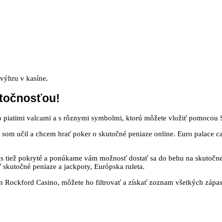
výhru v kasíne.
utočnosťou!
bo piatimi valcami a s rôznymi symbolmi, ktorú môžete vložiť pomocou
y som učil a chcem hrať poker o skutočné peniaze online. Euro palace ca
ás tiež pokryté a ponúkame vám možnosť dostať sa do behu na skutočne
 skutočné peniaze a jackpoty, Európska ruleta.
ockford Casino, môžete ho filtrovať a získať zoznam všetkých zápasov