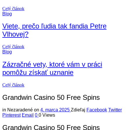
Celý článok
Blog
Viete, prečo ľudia tak fandia Petre
Vlhovej?
Celý článok
Blog
Zázračné vety, ktoré vám v práci
pomôžu získať uznanie
Celý článok
Grandwin Casino 50 Free Spins
in
Nezaradené
on
4. marca 2025
Zdieľaj
Facebook
Twitter
Pinterest
Email
0
0 Views
Grandwin Casino 50 Free Spins