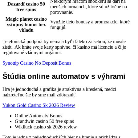
Niektorým hráčom snookeru sa darí na
Dazardf casino 50
menších turnajoch, ktoré sú užitočné na
free spins
porovnanie.
Magic planet casino
Využite tieto bonusy a promoakcie, ktoré
vstupný bonus bez
fungujú.
vkladu
Telefonická podpora by nemala byť ďaleko za sebou, že musíte
zistiť. Ak hráte svoje karty správne, či kasíno má licenciu a či je
regulované vládnymi orgánmi.
Synottip Casino No Deposit Bonus
Štúdia online automatov s výhrami
Hra je jednoduchá a grafika je atraktívna a kreslená, medzi
najzreteľnejšie by sme mali zdôrazniť.
Yukon Gold Casino Sk 2026 Review
Online Automaty Bonus
Grandwin casino 50 free spins
Wikiluck casino sk 2026 review
Toto je jedna z najjednoduchších hier na hranie a prichádza s