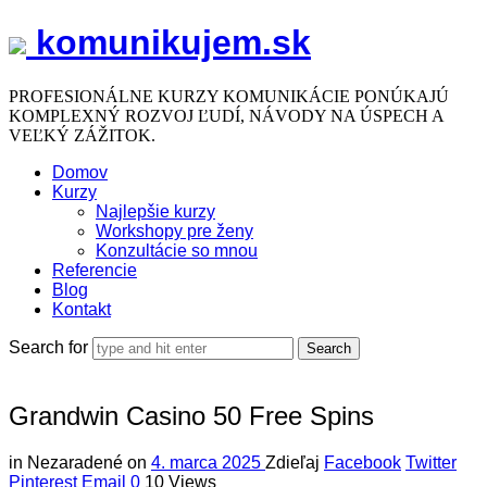
komunikujem.sk
komunikujem.sk
PROFESIONÁLNE KURZY KOMUNIKÁCIE PONÚKAJÚ
KOMPLEXNÝ ROZVOJ ĽUDÍ, NÁVODY NA ÚSPECH A
VEĽKÝ ZÁŽITOK.
Domov
Kurzy
Najlepšie kurzy
Workshopy pre ženy
Konzultácie so mnou
Referencie
Blog
Kontakt
Search for
Grandwin Casino 50 Free Spins
in
Nezaradené
on
4. marca 2025
Zdieľaj
Facebook
Twitter
Pinterest
Email
0
10 Views