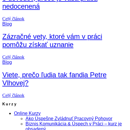
nedocenená
Celý článok
Blog
Zázračné vety, ktoré vám v práci
pomôžu získať uznanie
Celý článok
Blog
Viete, prečo ľudia tak fandia Petre
Vlhovej?
Celý článok
Kurzy
Online Kurzy
Ako Úspešne Zvládnuť Pracovný Pohovor
Biznis Komunikácia & Úspech v Práci – kurz je
obsadený