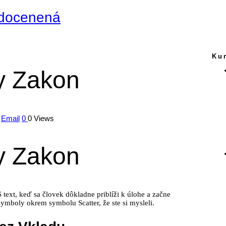
edocenená
Ku
y Zakon
Email
0
0 Views
y Zakon
text, keď sa človek dôkladne priblíži k úlohe a začne
mboly okrem symbolu Scatter, že ste si mysleli.