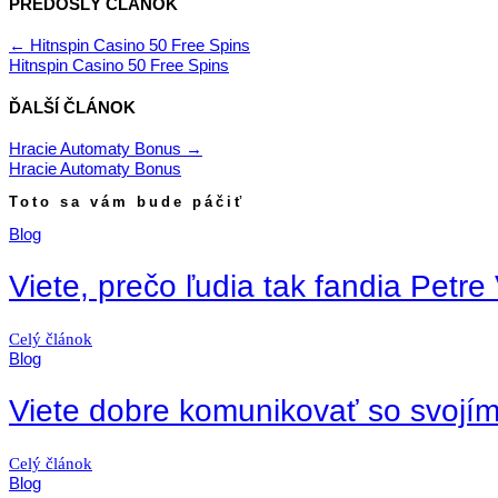
PREDOŠLÝ ČLÁNOK
←
Hitnspin Casino 50 Free Spins
Hitnspin Casino 50 Free Spins
ĎALŠÍ ČLÁNOK
Hracie Automaty Bonus
→
Hracie Automaty Bonus
Toto sa vám bude páčiť
Blog
Viete, prečo ľudia tak fandia Petre
Celý článok
Blog
Viete dobre komunikovať so svojí
Celý článok
Blog