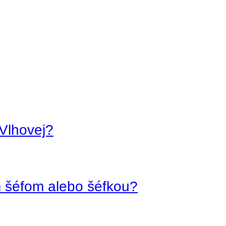
 Vlhovej?
m šéfom alebo šéfkou?