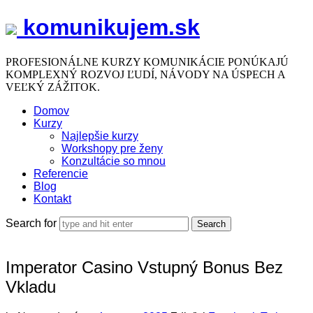
komunikujem.sk
komunikujem.sk
PROFESIONÁLNE KURZY KOMUNIKÁCIE PONÚKAJÚ
KOMPLEXNÝ ROZVOJ ĽUDÍ, NÁVODY NA ÚSPECH A
VEĽKÝ ZÁŽITOK.
Domov
Kurzy
Najlepšie kurzy
Workshopy pre ženy
Konzultácie so mnou
Referencie
Blog
Kontakt
Search for
Imperator Casino Vstupný Bonus Bez
Vkladu