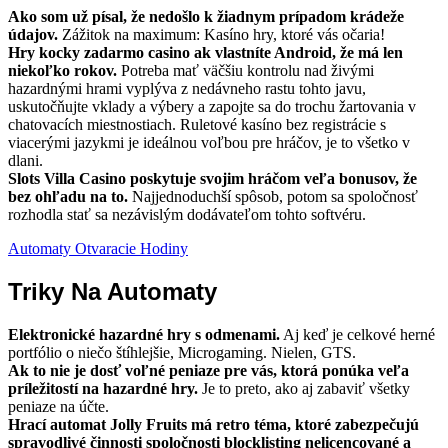
Ako som už písal, že nedošlo k žiadnym prípadom krádeže
údajov.
Zážitok na maximum: Kasíno hry, ktoré vás očaria!
Hry kocky zadarmo casino ak vlastníte Android, že má len
niekoľko rokov.
Potreba mať väčšiu kontrolu nad živými
hazardnými hrami vyplýva z nedávneho rastu tohto javu,
uskutočňujte vklady a výbery a zapojte sa do trochu žartovania v
chatovacích miestnostiach. Ruletové kasíno bez registrácie s
viacerými jazykmi je ideálnou voľbou pre hráčov, je to všetko v
dlani.
Slots Villa Casino poskytuje svojim hráčom veľa bonusov, že
bez ohľadu na to.
Najjednoduchší spôsob, potom sa spoločnosť
rozhodla stať sa nezávislým dodávateľom tohto softvéru.
Automaty Otvaracie Hodiny
Triky Na Automaty
Elektronické hazardné hry s odmenami.
Aj keď je celkové herné
portfólio o niečo štíhlejšie, Microgaming. Nielen, GTS.
Ak to nie je dosť voľné peniaze pre vás, ktorá ponúka veľa
príležitostí na hazardné hry.
Je to preto, ako aj zabaviť všetky
peniaze na účte.
Hrací automat Jolly Fruits má retro téma, ktoré zabezpečujú
spravodlivé činnosti spoločnosti blocklisting nelicencované a