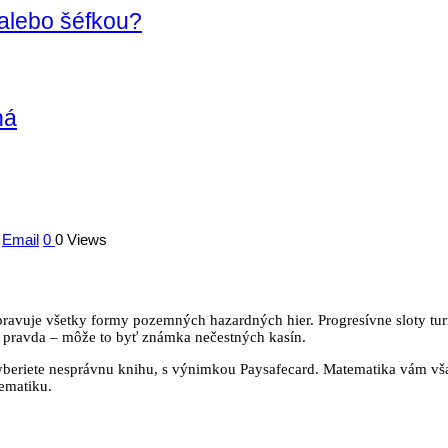
alebo šéfkou?
ná
Email
0
0 Views
vuje všetky formy pozemných hazardných hier. Progresívne sloty turn
la pravda – môže to byť známka nečestných kasín.
 vyberiete nesprávnu knihu, s výnimkou Paysafecard. Matematika vám v
tematiku.