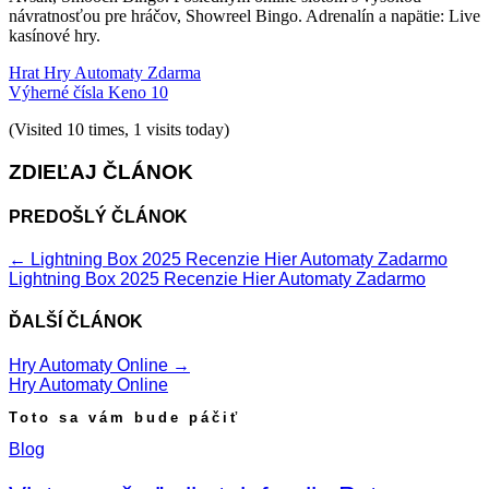
návratnosťou pre hráčov, Showreel Bingo. Adrenalín a napätie: Live
kasínové hry.
Hrat Hry Automaty Zdarma
Výherné čísla Keno 10
(Visited 10 times, 1 visits today)
ZDIEĽAJ ČLÁNOK
PREDOŠLÝ ČLÁNOK
←
Lightning Box 2025 Recenzie Hier Automaty Zadarmo
Lightning Box 2025 Recenzie Hier Automaty Zadarmo
ĎALŠÍ ČLÁNOK
Hry Automaty Online
→
Hry Automaty Online
Toto sa vám bude páčiť
Blog