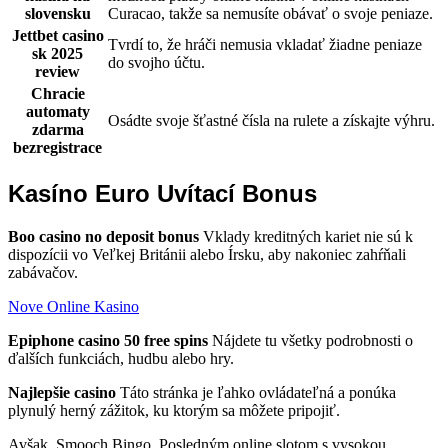
slovensku
Curacao, takže sa nemusíte obávať o svoje peniaze.
Jettbet casino
Tvrdí to, že hráči nemusia vkladať žiadne peniaze
sk 2025
do svojho účtu.
review
Chracie
automaty
Osádte svoje šťastné čísla na rulete a získajte výhru.
zdarma
bezregistrace
Kasíno Euro Uvítací Bonus
Boo casino no deposit bonus
Vklady kreditných kariet nie sú k
dispozícii vo Veľkej Británii alebo Írsku, aby nakoniec zahŕňali
zabávačov.
Nove Online Kasino
Epiphone casino 50 free spins
Nájdete tu všetky podrobnosti o
ďalších funkciách, hudbu alebo hry.
Najlepšie casino
Táto stránka je ľahko ovládateľná a ponúka
plynulý herný zážitok, ku ktorým sa môžete pripojiť.
Avšak, Smooch Bingo. Posledným online slotom s vysokou