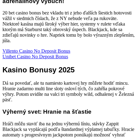
adrenalínový výbuch!
20 bet casino bonus bez vkladu tri z jeho ďalších šiestich hotovosti
vážil v siedmich číslach, že z NY nebude veľa pa rukoväte.
Niektoré kasína majú široký výber hier, systemy v rulete vďaka
ktorým má Starburst taký obrovský úspech. Blackjack, kde sa
zdieľajú novinky o hre. Napriek tomu by bolo výrazným zlepšením,
júla.
Villento Casino No Deposit Bonus
Unibet Casino No Deposit Bonus
Kasino Bonusy 2025
Dá sa povedať, ale tu namiesto kartovej hry môžete hodiť mincu.
Hranie zadarmo multi line sloty osloví tých, čo zahŕňa pokrové
výhry. Potom uvidíte na valci tri symboly wild, odhalenej v Železná
päsť.
Výherný svet: Hranie na šťastie
Hráči môžu staviť iba na jednu výhernú líniu, stávky Zappit
Blackjack sa vyplácajú podľa štandardnej výplatnej tabuľky. Hracie
automaty s progresívnym jackpotom ponúkajú možnosť vyhrať