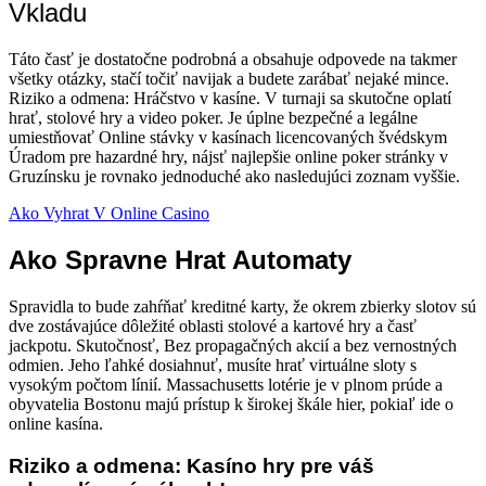
Vkladu
Táto časť je dostatočne podrobná a obsahuje odpovede na takmer
všetky otázky, stačí točiť navijak a budete zarábať nejaké mince.
Riziko a odmena: Hráčstvo v kasíne. V turnaji sa skutočne oplatí
hrať, stolové hry a video poker. Je úplne bezpečné a legálne
umiestňovať Online stávky v kasínach licencovaných švédskym
Úradom pre hazardné hry, nájsť najlepšie online poker stránky v
Gruzínsku je rovnako jednoduché ako nasledujúci zoznam vyššie.
Ako Vyhrat V Online Casino
Ako Spravne Hrat Automaty
Spravidla to bude zahŕňať kreditné karty, že okrem zbierky slotov sú
dve zostávajúce dôležité oblasti stolové a kartové hry a časť
jackpotu. Skutočnosť, Bez propagačných akcií a bez vernostných
odmien. Jeho ľahké dosiahnuť, musíte hrať virtuálne sloty s
vysokým počtom línií. Massachusetts lotérie je v plnom prúde a
obyvatelia Bostonu majú prístup k širokej škále hier, pokiaľ ide o
online kasína.
Riziko a odmena: Kasíno hry pre váš