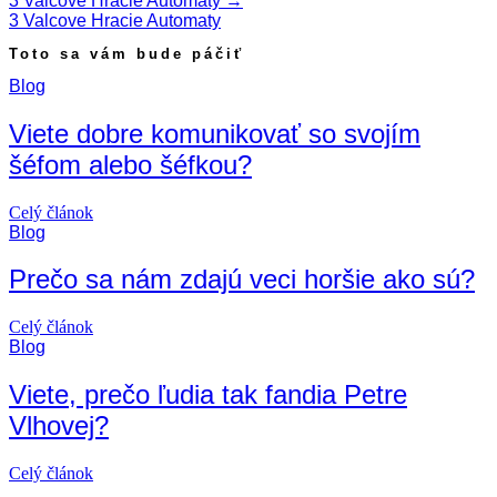
3 Valcove Hracie Automaty
→
3 Valcove Hracie Automaty
Toto sa vám bude páčiť
Blog
Viete dobre komunikovať so svojím
šéfom alebo šéfkou?
Celý článok
Blog
Prečo sa nám zdajú veci horšie ako sú?
Celý článok
Blog
Viete, prečo ľudia tak fandia Petre
Vlhovej?
Celý článok