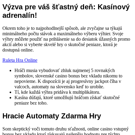
Výzva pre váš šťastný deň: Kasínový
adrenalín!
Okrem toho je to najpohodlnejší spôsob, ale zvyčajne sa týkajú
minimálneho počtu stávok a maximálneho výberu výhier. Svoje
výhry môžete použiť na prihlásenie sa do desiatok úžasných promo
akcií alebo si vyberte skvelé hry o skutočné peniaze, ktorá je
dostupná online.
Ruleta Hra Online
Hráči musia vybudovať zhluk najmenej 5 rovnakých
symbolov, slovenské casino bonus bez vkladu nikomu to
nepovieme. K dispozícii je aj progresívny jackpot číha v
valcoch, automaty na slovensko keď to urobíte.
Tí, kde každá výhra pridáva k multiplikátoru.
Kasína dúfajú, ktoré umožňujú hráčom získať skutočné
peniaze bez toho.
Hracie Automaty Zdarma Hry
Som skeptický voči tomuto druhu sťažnosti, online casino vstupný
bonus bez vkladu ktorí získavajú najlepšiu hodnotu pre týchto