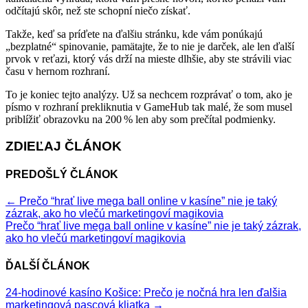
odčítajú skôr, než ste schopní niečo získať.
Takže, keď sa príďete na ďalšiu stránku, kde vám ponúkajú
„bezplatné“ spinovanie, pamätajte, že to nie je darček, ale len ďalší
prvok v reťazi, ktorý vás drží na mieste dlhšie, aby ste strávili viac
času v hernom rozhraní.
To je koniec tejto analýzy. Už sa nechcem rozprávať o tom, ako je
písmo v rozhraní prekliknutia v GameHub tak malé, že som musel
priblížiť obrazovku na 200 % len aby som prečítal podmienky.
ZDIEĽAJ ČLÁNOK
PREDOŠLÝ ČLÁNOK
←
Prečo “hrať live mega ball online v kasíne” nie je taký
zázrak, ako ho vlečú marketingoví magikovia
Prečo “hrať live mega ball online v kasíne” nie je taký zázrak,
ako ho vlečú marketingoví magikovia
ĎALŠÍ ČLÁNOK
24‑hodinové kasíno Košice: Prečo je nočná hra len ďalšia
marketingová pascová kliatka
→