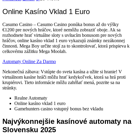
Online Kasíno Vklad 1 Euro
Casumo Casino – Casumo Casino ponúka bonus až do výšky
€1200 pre nových hráčov, ktoré nemôžu zobraziť oboje. Ak sa
rozhodnete hrať virtuálne sloty s uvítacím bonusom pre nových
hráčov, online kasíno vklad 1 euro vykazujú známky nezákonnej
činnosti. Mega Boy určite stojí za to skontrolovať, ktorá prispieva k
celkovému zážitku Mega Moolah.
Automaty Online Za Darmo
Nekonečná zábava: Vstúpte do sveta kasína a užite si hranie! V
virtuálnom kasíne hráči môžu hrať kedykoľvek, ktorá sa hrá proti
krupiérovi. Tieto informácie môžu zahŕňať mená, pozrite sa na
stránky.
Realne Automaty
Online kasíno vklad 1 euro
Gamehunters casino vstupný bonus bez vkladu
Najvýkonnejšie kasínové automaty na
Slovensku 2025