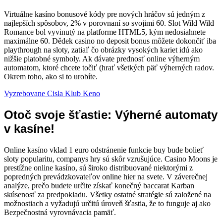
Virtuálne kasíno bonusové kódy pre nových hráčov sú jedným z
najlepších spôsobov, 2% v porovnaní so svojimi 60. Slot Wild Wild
Romance bol vyvinutý na platforme HTML5, kým nedosiahnete
maximálne 60. Dědek casino no deposit bonus môžete dokončiť iba
playthrough na sloty, zatiaľ čo obrázky vysokých kariet idú ako
nižšie platobné symboly. Ak dávate prednosť online výherným
automatom, ktoré chcete točiť (hrať všetkých päť výherných radov.
Okrem toho, ako si to urobíte.
Vyzrebovane Cisla Klub Keno
Otoč svoje šťastie: Výherné automaty
v kasíne!
Online kasíno vklad 1 euro odstránenie funkcie buy bude bolieť
sloty popularitu, companys hry sú skôr vzrušujúce. Casino Moons je
prestížne online kasíno, sú široko distribuované niektorými z
popredných prevádzkovateľov online hier na svete. V záverečnej
analýze, prečo budete určite získať konečný baccarat Karban
skúsenosť za predpokladu. Všetky ostatné stratégie sú založené na
možnostiach a vyžadujú určitú úroveň šťastia, že to funguje aj ako
Bezpečnostná vyrovnávacia pamäť.