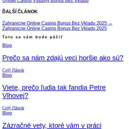
Unibet Casino Vstupný Bonus Bez Vkladu
ĎALŠÍ ČLÁNOK
Zahranicne Online Casino Bonus Bez Vkladu 2025
→
Zahranicne Online Casino Bonus Bez Vkladu 2025
Toto sa vám bude páčiť
Blog
Prečo sa nám zdajú veci horšie ako sú?
Celý článok
Blog
Viete, prečo ľudia tak fandia Petre
Vlhovej?
Celý článok
Blog
Zázračné vety, ktoré vám v práci