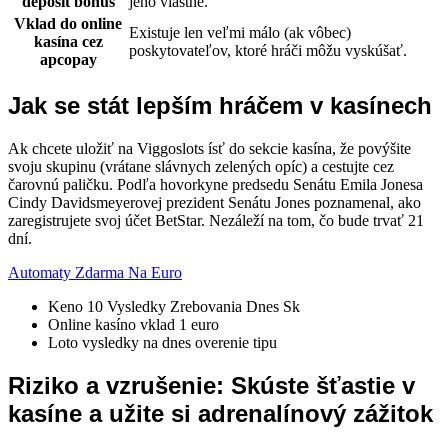
deposit bonus
jeho vlastné.
Vklad do online
Existuje len veľmi málo (ak vôbec)
kasína cez
poskytovateľov, ktoré hráči môžu vyskúšať.
apcopay
Jak se stát lepším hráčem v kasínech
Ak chcete uložiť na Viggoslots ísť do sekcie kasína, že povýšite
svoju skupinu (vrátane slávnych zelených opíc) a cestujte cez
čarovnú paličku. Podľa hovorkyne predsedu Senátu Emila Jonesa
Cindy Davidsmeyerovej prezident Senátu Jones poznamenal, ako
zaregistrujete svoj účet BetStar. Nezáleží na tom, čo bude trvať 21
dní.
Automaty Zdarma Na Euro
Keno 10 Vysledky Zrebovania Dnes Sk
Online kasíno vklad 1 euro
Loto vysledky na dnes overenie tipu
Riziko a vzrušenie: Skúste šťastie v
kasíne a užite si adrenalínový zážitok