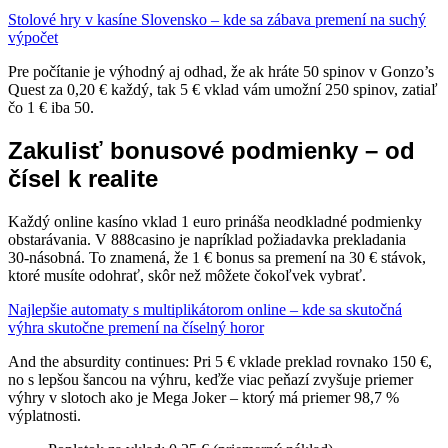
Stolové hry v kasíne Slovensko – kde sa zábava premení na suchý
výpočet
Pre počítanie je výhodný aj odhad, že ak hráte 50 spinov v Gonzo’s
Quest za 0,20 € každý, tak 5 € vklad vám umožní 250 spinov, zatiaľ
čo 1 € iba 50.
Zakulisť bonusové podmienky – od
čísel k realite
Každý online kasíno vklad 1 euro prináša neodkladné podmienky
obstarávania. V 888casino je napríklad požiadavka prekladania
30‑násobná. To znamená, že 1 € bonus sa premení na 30 € stávok,
ktoré musíte odohrať, skôr než môžete čokoľvek vybrať.
Najlepšie automaty s multiplikátorom online – kde sa skutočná
výhra skutočne premení na číselný horor
And the absurdity continues: Pri 5 € vklade preklad rovnako 150 €,
no s lepšou šancou na výhru, keďže viac peňazí zvyšuje priemer
výhry v slotoch ako je Mega Joker – ktorý má priemer 98,7 %
výplatnosti.