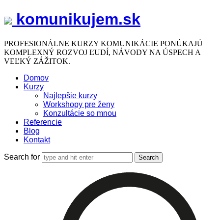
komunikujem.sk
komunikujem.sk
PROFESIONÁLNE KURZY KOMUNIKÁCIE PONÚKAJÚ
KOMPLEXNÝ ROZVOJ ĽUDÍ, NÁVODY NA ÚSPECH A
VEĽKÝ ZÁŽITOK.
Domov
Kurzy
Najlepšie kurzy
Workshopy pre ženy
Konzultácie so mnou
Referencie
Blog
Kontakt
Search for