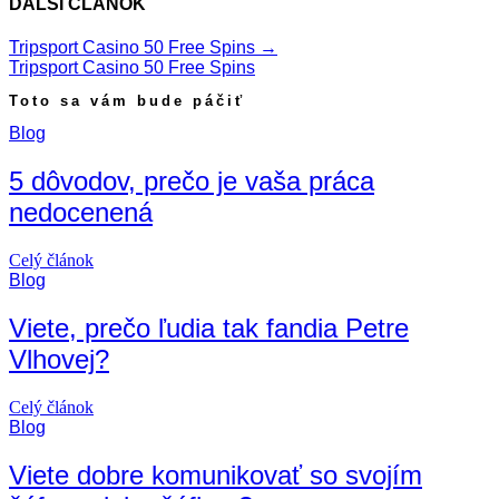
ĎALŠÍ ČLÁNOK
Tripsport Casino 50 Free Spins
→
Tripsport Casino 50 Free Spins
Toto sa vám bude páčiť
Blog
5 dôvodov, prečo je vaša práca
nedocenená
Celý článok
Blog
Viete, prečo ľudia tak fandia Petre
Vlhovej?
Celý článok
Blog
Viete dobre komunikovať so svojím