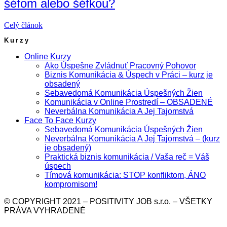
šéfom alebo šéfkou?
Celý článok
Kurzy
Online Kurzy
Ako Úspešne Zvládnuť Pracovný Pohovor
Biznis Komunikácia & Úspech v Práci – kurz je
obsadený
Sebavedomá Komunikácia Úspešných Žien
Komunikácia v Online Prostredí – OBSADENÉ
Neverbálna Komunikácia A Jej Tajomstvá
Face To Face Kurzy
Sebavedomá Komunikácia Úspešných Žien
Neverbálna Komunikácia A Jej Tajomstvá – (kurz
je obsadený)
Praktická biznis komunikácia / Vaša reč = Váš
úspech
Tímová komunikácia: STOP konfliktom, ÁNO
kompromisom!
© COPYRIGHT 2021 – POSITIVITY JOB s.r.o. – VŠETKY
PRÁVA VYHRADENÉ