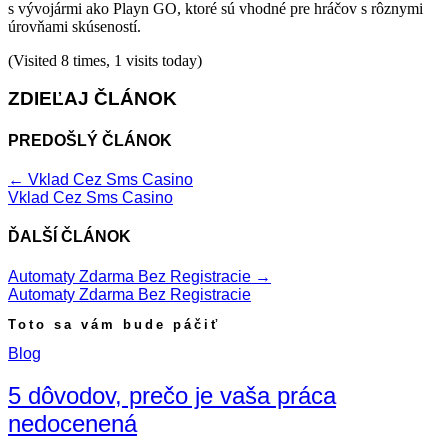
s vývojármi ako Playn GO, ktoré sú vhodné pre hráčov s rôznymi
úrovňami skúseností.
(Visited 8 times, 1 visits today)
ZDIEĽAJ ČLÁNOK
PREDOŠLÝ ČLÁNOK
←
Vklad Cez Sms Casino
Vklad Cez Sms Casino
ĎALŠÍ ČLÁNOK
Automaty Zdarma Bez Registracie
→
Automaty Zdarma Bez Registracie
Toto sa vám bude páčiť
Blog
5 dôvodov, prečo je vaša práca
nedocenená