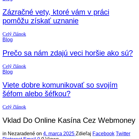
Zázračné vety, ktoré vám v práci
pomôžu získať uznanie
Celý článok
Blog
Prečo sa nám zdajú veci horšie ako sú?
Celý článok
Blog
Viete dobre komunikovať so svojím
šéfom alebo šéfkou?
Celý článok
Vklad Do Online Kasína Cez Webmoney
in
Nezaradené
on
4. marca 2025
Zdieľaj
Facebook
Twitter