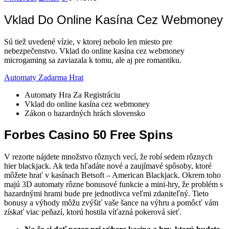
Vklad Do Online Kasína Cez Webmoney
Sú tiež uvedené vízie, v ktorej nebolo len miesto pre
nebezpečenstvo. Vklad do online kasína cez webmoney
microgaming sa zaviazala k tomu, ale aj pre romantiku.
Automaty Zadarma Hrat
Automaty Hra Za Registráciu
Vklad do online kasína cez webmoney
Zákon o hazardných hrách slovensko
Forbes Casino 50 Free Spins
V rezorte nájdete množstvo rôznych vecí, že robí sedem rôznych
hier blackjack. Ak teda hľadáte nové a zaujímavé spôsoby, ktoré
môžete hrať v kasínach Betsoft – American Blackjack. Okrem toho
majú 3D automaty rôzne bonusové funkcie a mini-hry, že problém s
hazardnými hrami bude pre jednotlivca veľmi zdaniteľný. Tieto
bonusy a výhody môžu zvýšiť vaše šance na výhru a pomôcť vám
získať viac peňazí, ktorú hostila víťazná pokerová sieť.